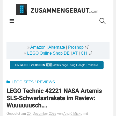
Springe
zum
Inhalt
»
Amazon
|
Alternate
|
Proshop
🛒
»
LEGO Online Shop DE
|
AT
|
CH
🛒
ENGLISH VERSION 🇬🇧
of this page using Google Translate
/
LEGO SETS
REVIEWS
LEGO Technic 42221 NASA Artemis
SLS-Schwerlastrakete im Review:
Wuuuuuusch….
Gepostet
am
20. Dezember 2025
von
André Micko
mit