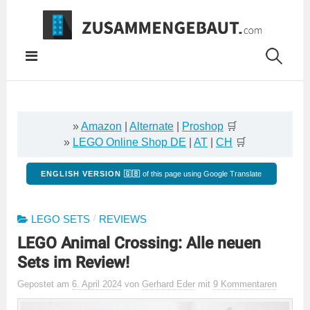
Springe
zum
Inhalt
»
Amazon
|
Alternate
|
Proshop
🛒
»
LEGO Online Shop DE
|
AT
|
CH
🛒
ENGLISH VERSION 🇬🇧
of this page using Google Translate
/
LEGO SETS
REVIEWS
LEGO Animal Crossing: Alle neuen
Sets im Review!
Gepostet
am
6. April 2024
von
Gerhard Eder
mit
9 Kommentaren