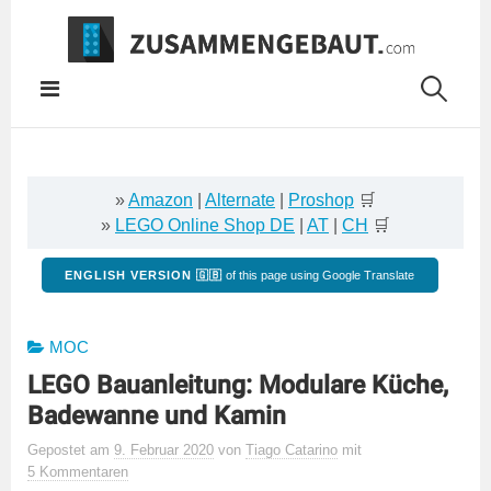
Springe
zum
Inhalt
»
Amazon
|
Alternate
|
Proshop
🛒
»
LEGO Online Shop DE
|
AT
|
CH
🛒
ENGLISH VERSION 🇬🇧
of this page using Google Translate
MOC
LEGO Bauanleitung: Modulare Küche,
Badewanne und Kamin
Gepostet
am
9. Februar 2020
von
Tiago Catarino
mit
5 Kommentaren