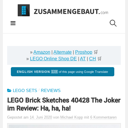
Springe
zum
Inhalt
»
Amazon
|
Alternate
|
Proshop
🛒
»
LEGO Online Shop DE
|
AT
|
CH
🛒
ENGLISH VERSION 🇬🇧
of this page using Google Translate
/
LEGO SETS
REVIEWS
LEGO Brick Sketches 40428 The Joker
im Review: Ha, ha, ha!
Gepostet
am
14. Juni 2020
von
Michael Kopp
mit
6 Kommentaren