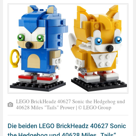
LEGO BrickHeadz 40627 Sonic the Hedgehog und
40628 Miles "Tails" Prower | © LEGO Group
Die beiden LEGO BrickHeadz 40627 Sonic
the Hedgehog und 40628 Miles „Tails“