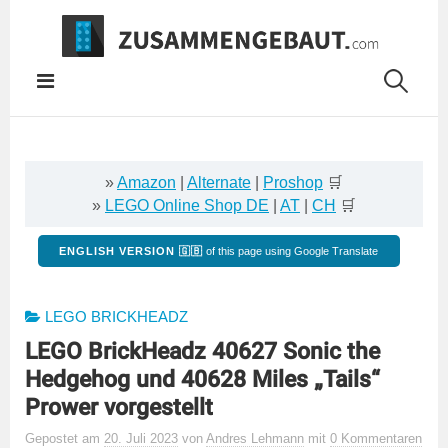
Springe
zum
Inhalt
»
Amazon
|
Alternate
|
Proshop
🛒
»
LEGO Online Shop DE
|
AT
|
CH
🛒
ENGLISH VERSION 🇬🇧
of this page using Google Translate
LEGO BRICKHEADZ
LEGO BrickHeadz 40627 Sonic the
Hedgehog und 40628 Miles „Tails“
Prower vorgestellt
Gepostet
am
20. Juli 2023
von
Andres Lehmann
mit
0 Kommentaren