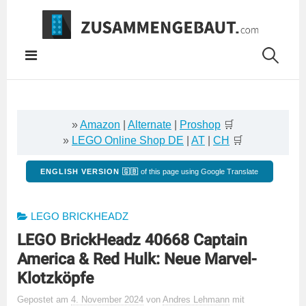
Springe
zum
Inhalt
»
Amazon
|
Alternate
|
Proshop
🛒
»
LEGO Online Shop DE
|
AT
|
CH
🛒
ENGLISH VERSION 🇬🇧
of this page using Google Translate
LEGO BRICKHEADZ
LEGO BrickHeadz 40668 Captain
America & Red Hulk: Neue Marvel-
Klotzköpfe
Gepostet
am
4. November 2024
von
Andres Lehmann
mit