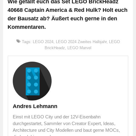
Wie gefällt euch das Set LEGO BrickHeadz
40668 Captain America & Red Hulk? Holt euch
der Bausatz ab? Äußert euch gerne in den
Kommentaren.
Tags:
LEGO 2024
,
LEGO 2024 Zweites Halbjahr
,
LEGO
BrickHeadz
,
LEGO Marvel
Andres Lehmann
Einst mit LEGO City und der 12V-Eisenbahn
durchgestartet, Sammler von Creator Expert, Ideas,
Architecture und City Modellen und baut gerne MOCs,