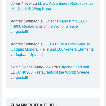
Jonas Heyer
zu
LEGO Adventurers Retrospektive
IV – 5928 Bi-Wing Baron
Andres Lehmann
zu
Griechenland ruft! LEGO
40908 Restaurants of the World: Greece
vorgestellt
Andres Lehmann
zu
LEGO Pick a Brick August-
Update: Monorail-Teile und 100 weitere Elemente
verfügbar! [Update]
Katrin Hensel-Maroulakis
zu
Griechenland ruft!
LEGO 40908 Restaurants of the World: Greece
vorgestellt
ZUSAMMENGEBAUT BEI…