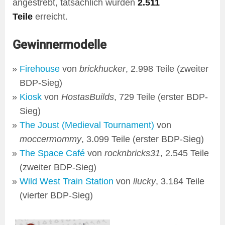
angestrebt, tatsächlich wurden
2.511
Teile
erreicht.
Gewinnermodelle
Firehouse
von
brickhucker
, 2.998 Teile (zweiter
BDP-Sieg)
Kiosk
von
HostasBuilds
, 729 Teile (erster BDP-
Sieg)
The Joust (Medieval Tournament)
von
moccermommy
, 3.099 Teile (erster BDP-Sieg)
The Space Café
von
rocknbricks31
, 2.545 Teile
(zweiter BDP-Sieg)
Wild West Train Station
von
llucky
, 3.184 Teile
(vierter BDP-Sieg)