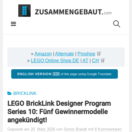
Springe
zum
Inhalt
»
Amazon
|
Alternate
|
Proshop
🛒
»
LEGO Online Shop DE
|
AT
|
CH
🛒
ENGLISH VERSION 🇬🇧
of this page using Google Translate
BRICKLINK
LEGO BrickLink Designer Program
Series 10: Fünf Gewinnermodelle
angekündigt!
Gepostet
am
20. März 2026
von
Simon Brandt
mit
8 Kommentaren