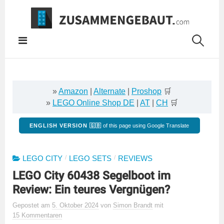
Springe
zum
Inhalt
»
Amazon
|
Alternate
|
Proshop
🛒
»
LEGO Online Shop DE
|
AT
|
CH
🛒
ENGLISH VERSION 🇬🇧
of this page using Google Translate
/
/
LEGO CITY
LEGO SETS
REVIEWS
LEGO City 60438 Segelboot im
Review: Ein teures Vergnügen?
Gepostet
am
5. Oktober 2024
von
Simon Brandt
mit
15 Kommentaren