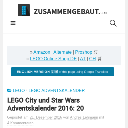
Springe
zum
Inhalt
»
Amazon
|
Alternate
|
Proshop
🛒
»
LEGO Online Shop DE
|
AT
|
CH
🛒
ENGLISH VERSION 🇬🇧
of this page using Google Translate
/
LEGO
LEGO ADVENTSKALENDER
LEGO City und Star Wars
Adventskalender 2016: 20
Gepostet
am
21. Dezember 2016
von
Andres Lehmann
mit
4 Kommentaren