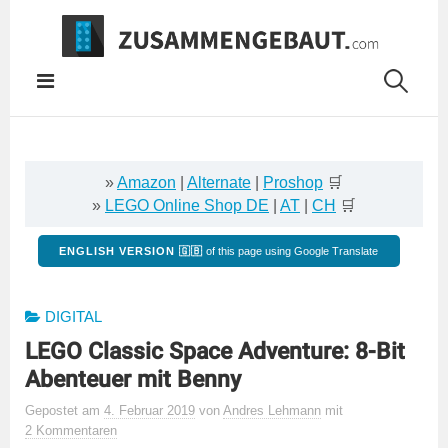
Springe
zum
Inhalt
»
Amazon
|
Alternate
|
Proshop
🛒
»
LEGO Online Shop DE
|
AT
|
CH
🛒
ENGLISH VERSION 🇬🇧
of this page using Google Translate
DIGITAL
LEGO Classic Space Adventure: 8-Bit
Abenteuer mit Benny
Gepostet
am
4. Februar 2019
von
Andres Lehmann
mit
2 Kommentaren