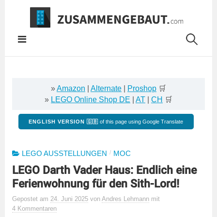
Springe
zum
Inhalt
»
Amazon
|
Alternate
|
Proshop
🛒
»
LEGO Online Shop DE
|
AT
|
CH
🛒
ENGLISH VERSION 🇬🇧
of this page using Google Translate
/
LEGO AUSSTELLUNGEN
MOC
LEGO Darth Vader Haus: Endlich eine
Ferienwohnung für den Sith-Lord!
Gepostet
am
24. Juni 2025
von
Andres Lehmann
mit
4 Kommentaren