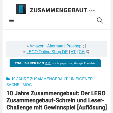
Springe
zum
Inhalt
»
Amazon
|
Alternate
|
Proshop
🛒
»
LEGO Online Shop DE
|
AT
|
CH
🛒
ENGLISH VERSION 🇬🇧
of this page using Google Translate
/
10 JAHRE ZUSAMMENGEBAUT
IN EIGENER
/
SACHE
MOC
10 Jahre Zusammengebaut: Der LEGO
Zusammengebaut-Schrein und Leser-
Challenge mit Gewinnspiel [Auflösung]