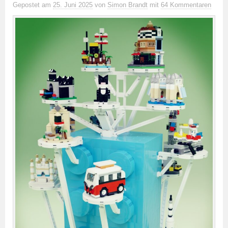
Gepostet
am
25. Juni 2025
von
Simon Brandt
mit
64 Kommentaren