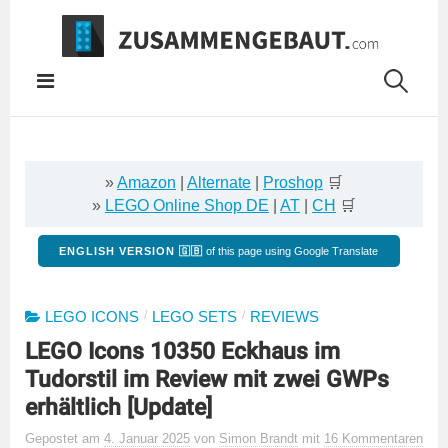
Springe
zum
Inhalt
»
Amazon
|
Alternate
|
Proshop
🛒
»
LEGO Online Shop DE
|
AT
|
CH
🛒
ENGLISH VERSION 🇬🇧
of this page using Google Translate
/
/
LEGO ICONS
LEGO SETS
REVIEWS
LEGO Icons 10350 Eckhaus im
Tudorstil im Review mit zwei GWPs
erhältlich [Update]
Gepostet
am
4. Januar 2025
von
Simon Brandt
mit
16 Kommentaren