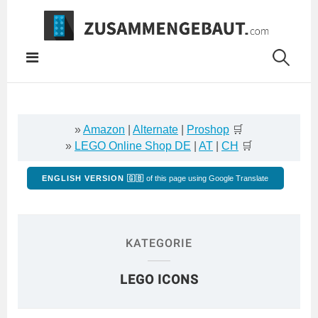
Springe
zum
Inhalt
»
Amazon
|
Alternate
|
Proshop
🛒
»
LEGO Online Shop DE
|
AT
|
CH
🛒
ENGLISH VERSION 🇬🇧
of this page using Google Translate
KATEGORIE
LEGO ICONS