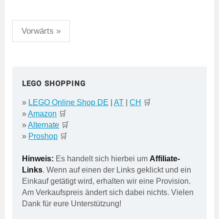
Seitennummerierung
Vorwärts »
der
Beiträge
LEGO SHOPPING
»
LEGO Online Shop DE
|
AT
|
CH
🛒
»
Amazon
🛒
»
Alternate
🛒
»
Proshop
🛒
Hinweis:
Es handelt sich hierbei um
Affiliate-
Links
. Wenn auf einen der Links geklickt und ein
Einkauf getätigt wird, erhalten wir eine Provision.
Am Verkaufspreis ändert sich dabei nichts. Vielen
Dank für eure Unterstützung!