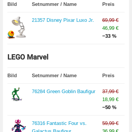
Bild
Setnummer / Name
Preis
21357 Disney Pixar Luxo Jr.
69,99 €
46,99 €
−33 %
LEGO Marvel
Bild
Setnummer / Name
Preis
76284 Green Goblin Baufigur
37,99 €
18,99 €
−50 %
76316 Fantastic Four vs.
59,99 €
Galactus Baufigur
36,99 €