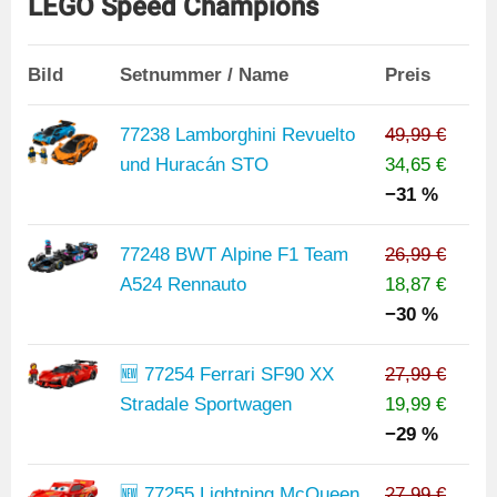
LEGO Speed Champions
Bild
Setnummer / Name
Preis
77238 Lamborghini Revuelto
49,99 €
und Huracán STO
34,65 €
−31 %
77248 BWT Alpine F1 Team
26,99 €
A524 Rennauto
18,87 €
−30 %
🆕 77254 Ferrari SF90 XX
27,99 €
Stradale Sportwagen
19,99 €
−29 %
🆕 77255 Lightning McQueen
27,99 €