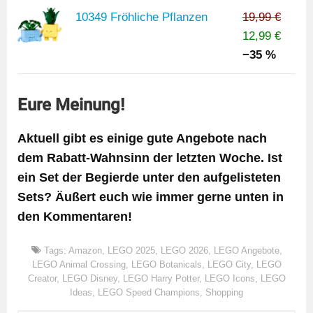
10349 Fröhliche Pflanzen
19,99 €
12,99 €
−35 %
Eure Meinung!
Aktuell gibt es einige gute Angebote nach
dem Rabatt-Wahnsinn der letzten Woche. Ist
ein Set der Begierde unter den aufgelisteten
Sets? Äußert euch wie immer gerne unten in
den Kommentaren!
Tags:
Amazon
,
LEGO 2025
,
LEGO 2026
,
LEGO Angebote
,
LEGO Animal Crossing
,
LEGO Botanicals
,
LEGO City
,
LEGO
Creator
,
LEGO Disney
,
LEGO Harry Potter
,
LEGO Icons
,
LEGO
Ideas
,
LEGO Speed Champions
,
Shopping