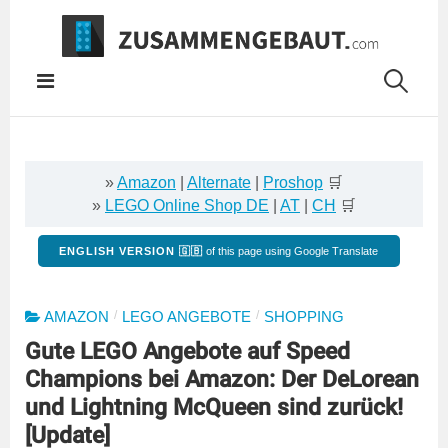
Springe
zum
Inhalt
»
Amazon
|
Alternate
|
Proshop
🛒
»
LEGO Online Shop DE
|
AT
|
CH
🛒
ENGLISH VERSION 🇬🇧
of this page using Google Translate
/
/
AMAZON
LEGO ANGEBOTE
SHOPPING
Gute LEGO Angebote auf Speed
Champions bei Amazon: Der DeLorean
und Lightning McQueen sind zurück!
[Update]