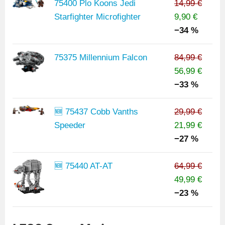
75400 Plo Koons Jedi
14,99 €
Starfighter Microfighter
9,90 €
−34 %
75375 Millennium Falcon
84,99 €
56,99 €
−33 %
🆕 75437 Cobb Vanths
29,99 €
Speeder
21,99 €
−27 %
🆕 75440 AT-AT
64,99 €
49,99 €
−23 %