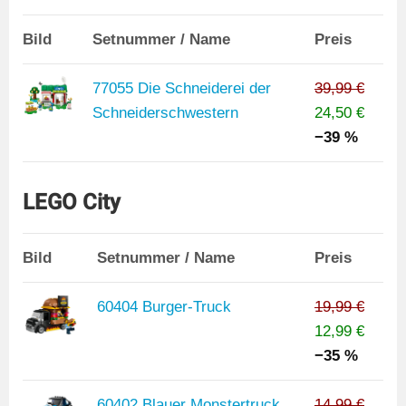
Bild
Setnummer / Name
Preis
77055 Die Schneiderei der
39,99 €
Schneiderschwestern
24,50 €
−39 %
LEGO City
Bild
Setnummer / Name
Preis
60404 Burger-Truck
19,99 €
12,99 €
−35 %
60402 Blauer Monstertruck
14,99 €