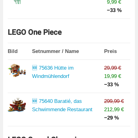
9,99 €
−33 %
LEGO One Piece
Bild
Setnummer / Name
Preis
🆕 75636 Hütte im
29,99 €
Windmühlendorf
19,99 €
−33 %
🆕 75640 Baratié, das
299,99 €
Schwimmende Restaurant
212,99 €
−29 %