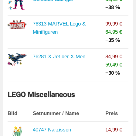
−38 %
76313 MARVEL Logo &
99,99 €
Minifiguren
64,95 €
−35 %
76281 X-Jet der X-Men
84,99 €
59,49 €
−30 %
LEGO Miscellaneous
Bild
Setnummer / Name
Preis
40747 Narzissen
14,99 €