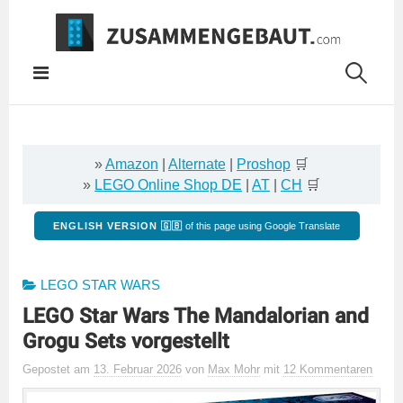
Springe
zum
Inhalt
»
Amazon
|
Alternate
|
Proshop
🛒
»
LEGO Online Shop DE
|
AT
|
CH
🛒
ENGLISH VERSION 🇬🇧
of this page using Google Translate
LEGO STAR WARS
LEGO Star Wars The Mandalorian and
Grogu Sets vorgestellt
Gepostet
am
13. Februar 2026
von
Max Mohr
mit
12 Kommentaren