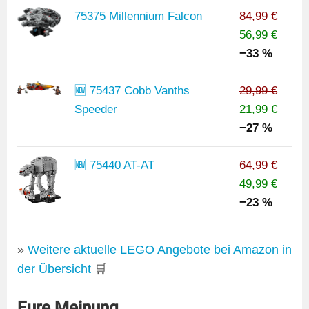
75375 Millennium Falcon
84,99 €
56,99 €
−33 %
🆕 75437 Cobb Vanths
29,99 €
Speeder
21,99 €
−27 %
🆕 75440 AT-AT
64,99 €
49,99 €
−23 %
»
Weitere aktuelle LEGO Angebote bei Amazon in
der Übersicht
🛒
Eure Meinung