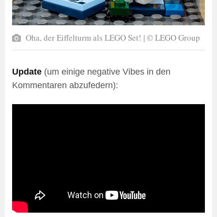
Oha, der Eiffelturm als LEGO Set! | © LEGO Group
Update
(um einige negative Vibes in den
Kommentaren abzufedern):