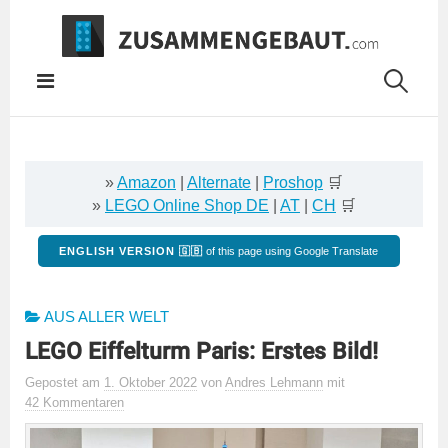
Springe
zum
Inhalt
»
Amazon
|
Alternate
|
Proshop
🛒
»
LEGO Online Shop DE
|
AT
|
CH
🛒
ENGLISH VERSION 🇬🇧
of this page using Google Translate
AUS ALLER WELT
LEGO Eiffelturm Paris: Erstes Bild!
Gepostet
am
1. Oktober 2022
von
Andres Lehmann
mit
42 Kommentaren