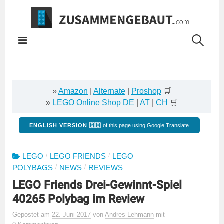
Springe
zum
Inhalt
»
Amazon
|
Alternate
|
Proshop
🛒
»
LEGO Online Shop DE
|
AT
|
CH
🛒
ENGLISH VERSION 🇬🇧
of this page using Google Translate
/
/
LEGO
LEGO FRIENDS
LEGO
/
/
POLYBAGS
NEWS
REVIEWS
LEGO Friends Drei-Gewinnt-Spiel
40265 Polybag im Review
Gepostet
am
22. Juni 2017
von
Andres Lehmann
mit