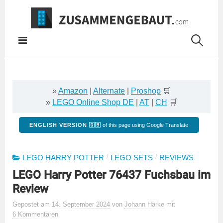
Springe
zum
Inhalt
»
Amazon
|
Alternate
|
Proshop
🛒
»
LEGO Online Shop DE
|
AT
|
CH
🛒
ENGLISH VERSION 🇬🇧
of this page using Google Translate
/
/
LEGO HARRY POTTER
LEGO SETS
REVIEWS
LEGO Harry Potter 76437 Fuchsbau im
Review
Gepostet
am
14. September 2024
von
Johann Härke
mit
6 Kommentaren