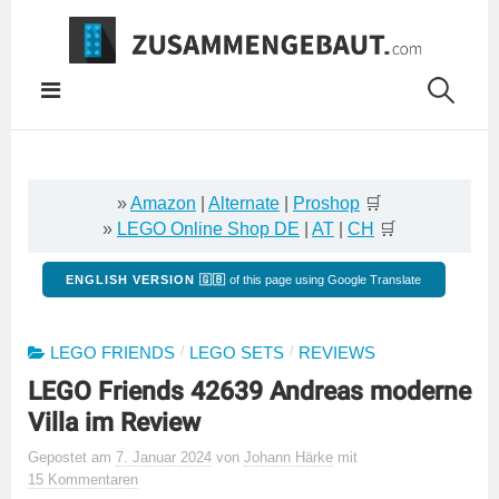
Springe
zum
Inhalt
»
Amazon
|
Alternate
|
Proshop
🛒
»
LEGO Online Shop DE
|
AT
|
CH
🛒
ENGLISH VERSION 🇬🇧
of this page using Google Translate
/
/
LEGO FRIENDS
LEGO SETS
REVIEWS
LEGO Friends 42639 Andreas moderne
Villa im Review
Gepostet
am
7. Januar 2024
von
Johann Härke
mit
15 Kommentaren