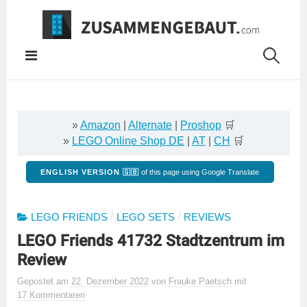
Springe
zum
Inhalt
»
Amazon
|
Alternate
|
Proshop
🛒
»
LEGO Online Shop DE
|
AT
|
CH
🛒
ENGLISH VERSION 🇬🇧
of this page using Google Translate
/
/
LEGO FRIENDS
LEGO SETS
REVIEWS
LEGO Friends 41732 Stadtzentrum im
Review
Gepostet
am
22. Dezember 2022
von
Frauke Paetsch
mit
17 Kommentaren