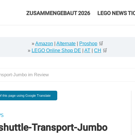
ZUSAMMENGEBAUT 2026
LEGO NEWS TI
»
Amazon
|
Alternate
|
Proshop
🛒
»
LEGO Online Shop DE
|
AT
|
CH
🛒
nsport-Jumbo im Review
f this page using Google Translate
WS
shuttle-Transport-Jumbo