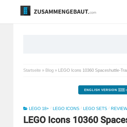
Springe
zum
Inhalt
Startseite
»
Blog
»
LEGO Icons 10360 Spaceshuttle-Tra
ENGLISH VERSION 🇬🇧
o
/
/
/
LEGO 18+
LEGO ICONS
LEGO SETS
REVIE
LEGO Icons 10360 Space