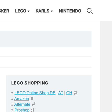
CKER
LEGO
KARLS
NINTENDO
LEGO SHOPPING
»
LEGO Online Shop DE
|
AT
|
CH
🛒
»
Amazon
🛒
»
Alternate
🛒
»
Proshop
🛒