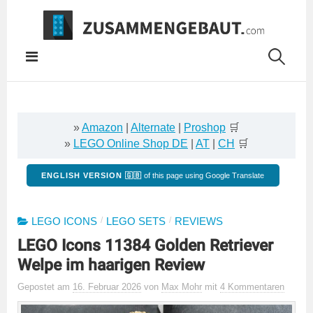
Springe
zum
Inhalt
»
Amazon
|
Alternate
|
Proshop
🛒
»
LEGO Online Shop DE
|
AT
|
CH
🛒
ENGLISH VERSION 🇬🇧
of this page using Google Translate
/
/
LEGO ICONS
LEGO SETS
REVIEWS
LEGO Icons 11384 Golden Retriever
Welpe im haarigen Review
Gepostet
am
16. Februar 2026
von
Max Mohr
mit
4 Kommentaren