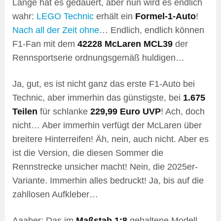
Lange hat es gedauert, aber nun wird es endlich
wahr:
LEGO Technic
erhält ein
Formel-1-Auto
!
Nach
all
der
Zeit
ohne
… Endlich, endlich können
F1-Fan mit dem
42228 McLaren MCL39
der
Rennsportserie ordnungsgemäß huldigen…
Ja, gut, es ist nicht ganz das erste F1-Auto bei
Technic, aber immerhin das günstigste, bei
1.675
Teilen
für schlanke
229,99 Euro UVP
! Ach, doch
nicht… Aber immerhin verfügt der McLaren über
breitere Hinterreifen! Äh, nein, auch nicht. Aber es
ist die Version, die diesen Sommer die
Rennstrecke unsicher macht! Nein, die 2025er-
Variante. Immerhin alles bedruckt! Ja, bis auf die
zahllosen Aufkleber…
Aaaber: Das im
Maßstab 1:8
gehaltene Modell