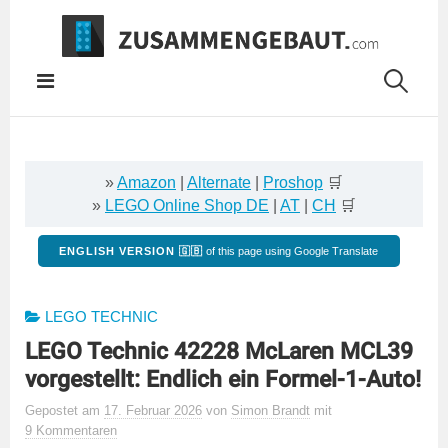
Springe
zum
Inhalt
»
Amazon
|
Alternate
|
Proshop
🛒
»
LEGO Online Shop DE
|
AT
|
CH
🛒
ENGLISH VERSION 🇬🇧
of this page using Google Translate
LEGO TECHNIC
LEGO Technic 42228 McLaren MCL39
vorgestellt: Endlich ein Formel-1-Auto!
Gepostet
am
17. Februar 2026
von
Simon Brandt
mit
9 Kommentaren