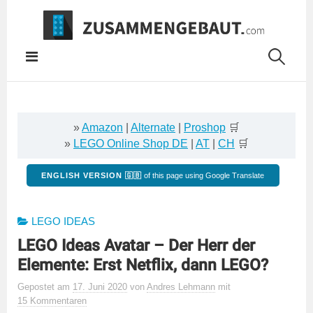
Springe
zum
Inhalt
»
Amazon
|
Alternate
|
Proshop
🛒
»
LEGO Online Shop DE
|
AT
|
CH
🛒
ENGLISH VERSION 🇬🇧
of this page using Google Translate
LEGO IDEAS
LEGO Ideas Avatar – Der Herr der
Elemente: Erst Netflix, dann LEGO?
Gepostet
am
17. Juni 2020
von
Andres Lehmann
mit
15 Kommentaren