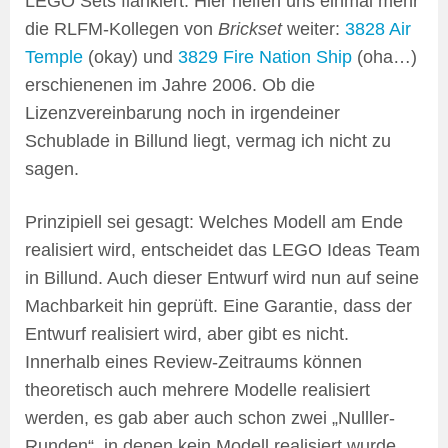
LEGO Sets flankiert. Hier helfen uns einmal mehr
die RLFM-Kollegen von
Brickset
weiter:
3828 Air
Temple
(okay) und
3829 Fire Nation Ship
(oha…)
erschienenen im Jahre 2006. Ob die
Lizenzvereinbarung noch in irgendeiner
Schublade in Billund liegt, vermag ich nicht zu
sagen.
Prinzipiell sei gesagt: Welches Modell am Ende
realisiert wird, entscheidet das LEGO Ideas Team
in Billund. Auch dieser Entwurf wird nun auf seine
Machbarkeit hin geprüft. Eine Garantie, dass der
Entwurf realisiert wird, aber gibt es nicht.
Innerhalb eines Review-Zeitraums können
theoretisch auch mehrere Modelle realisiert
werden, es gab aber auch schon zwei „Nulller-
Runden“, in denen kein Modell realisiert wurde.