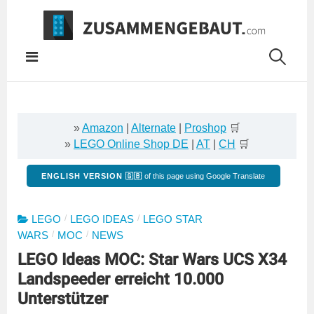
Springe
zum
Inhalt
»
Amazon
|
Alternate
|
Proshop
🛒
»
LEGO Online Shop DE
|
AT
|
CH
🛒
ENGLISH VERSION 🇬🇧
of this page using Google Translate
/
/
LEGO
LEGO IDEAS
LEGO STAR
/
/
WARS
MOC
NEWS
LEGO Ideas MOC: Star Wars UCS X34
Landspeeder erreicht 10.000
Unterstützer