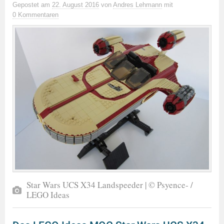
Gepostet
am
22. August 2016
von
Andres Lehmann
mit
0 Kommentaren
Star Wars UCS X34 Landspeeder | © Psyence- /
LEGO Ideas