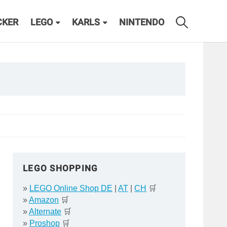
CKER
LEGO
KARLS
NINTENDO
LEGO SHOPPING
»
LEGO Online Shop DE
|
AT
|
CH
🛒
»
Amazon
🛒
»
Alternate
🛒
»
Proshop
🛒