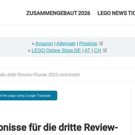
ZUSAMMENGEBAUT 2026
LEGO NEWS TI
»
Amazon
|
Alternate
|
Proshop
🛒
»
LEGO Online Shop DE
|
AT
|
CH
🛒
die dritte Review-Runde 2023 verkündet!
f this page using Google Translate
isse für die dritte Review-