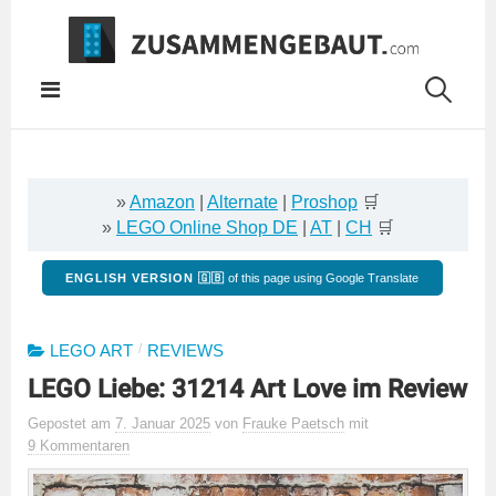
Springe
zum
Inhalt
»
Amazon
|
Alternate
|
Proshop
🛒
»
LEGO Online Shop DE
|
AT
|
CH
🛒
ENGLISH VERSION 🇬🇧
of this page using Google Translate
/
LEGO ART
REVIEWS
LEGO Liebe: 31214 Art Love im Review
Gepostet
am
7. Januar 2025
von
Frauke Paetsch
mit
9 Kommentaren