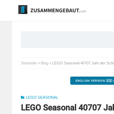
Springe
zum
Inhalt
Startseite
»
Blog
»
LEGO Seasonal 40707 Jahr der Schla
ENGLISH VERSION 🇬🇧
o
LEGO SEASONAL
LEGO Seasonal 40707 Jahr