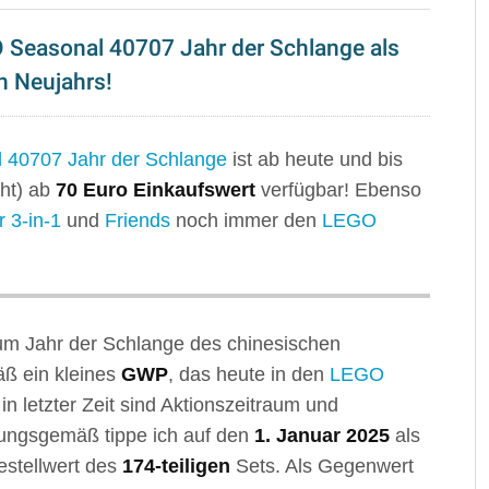
 Seasonal 40707 Jahr der Schlange als
n Neujahrs!
l
40707 Jahr der Schlange
ist ab heute und bis
cht) ab
70 Euro Einkaufswert
verfügbar! Ebenso
r 3-in-1
und
Friends
noch immer den
LEGO
m Jahr der Schlange des chinesischen
äß ein kleines
GWP
, das heute in den
LEGO
 letzter Zeit sind Aktionszeitraum und
hrungsgemäß tippe ich auf den
1. Januar 2025
als
stellwert des
174-teiligen
Sets. Als Gegenwert