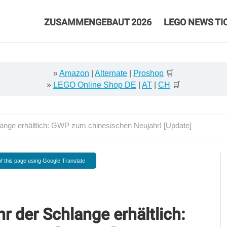
ZUSAMMENGEBAUT 2026
LEGO NEWS TI
»
Amazon
|
Alternate
|
Proshop
🛒
»
LEGO Online Shop DE
|
AT
|
CH
🛒
nge erhältlich: GWP zum chinesischen Neujahr! [Update]
f this page using Google Translate
 der Schlange erhältlich: