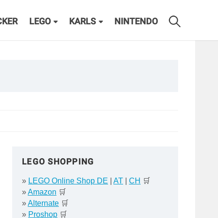
CKER
LEGO
KARLS
NINTENDO
LEGO SHOPPING
»
LEGO Online Shop DE
|
AT
|
CH
🛒
»
Amazon
🛒
»
Alternate
🛒
»
Proshop
🛒