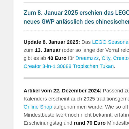
Zum 8. Januar 2025 erschien das LEGO
neues GWP anlässlich des chinesische
Update 8. Januar 2025:
Das
LEGO Seasona
zum
13. Januar
(oder so lange der Vorrat rei
gibt es ab
40 Euro
für
Dreamzzz
,
City
,
Creato
Creator 3-in-1
30688 Tropischen Tukan
.
Artikel vom 22. Dezember 2024:
Passend zu
Kalenders erscheint auch 2025 traditionsgem
Online Shop
aufgenommen wurde. Wie so oft in
Mindestbestellwert noch nicht bekannt, erfa
Erscheinungstag und
rund 70 Euro
Mindestbe