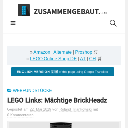
Springe
zum
Inhalt
»
Amazon
|
Alternate
|
Proshop
🛒
»
LEGO Online Shop DE
|
AT
|
CH
🛒
ENGLISH VERSION 🇬🇧
of this page using Google Translate
WEBFUNDSTÜCKE
LEGO Links: Mächtige BrickHeadz
Gepostet
am
22. Mai 2019
von
Roland Triankowski
mit
0 Kommentaren