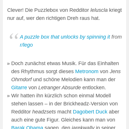
Clever! Die Puzzlebox von Redditor
leluscla
kriegt
nur auf, wer den richtigen Dreh raus hat.
A puzzle box that unlocks by spinning it
from
r/lego
Doch zunächst etwas Musik. Für das Einhalten
des Rhythmus sorgt dieses
Metronom
von
Jens
Ohrndorf
und schöne Melodien kann man der
Gitarre
von
Letranger Absurde
entlocken.
Wir hatten ihn kürzlich schon einmal Modell
stehen lassen – in der Brickheadz-Version von
Redditor
headzsets
macht
Dagobert Duck
aber
auch eine gute Figur. Gleiches kann man von
Barak Obama
sagen, den
jarekwally
in seiner