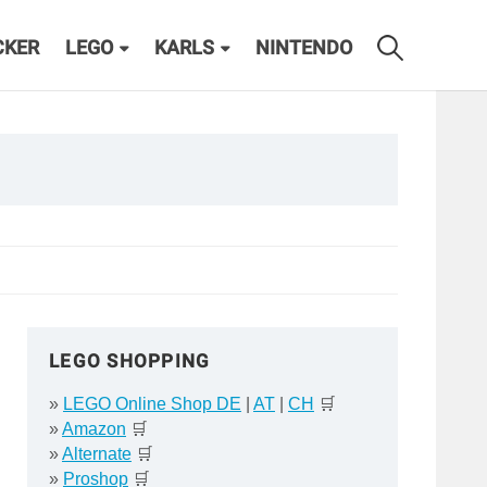
CKER
LEGO
KARLS
NINTENDO
LEGO SHOPPING
»
LEGO Online Shop DE
|
AT
|
CH
🛒
»
Amazon
🛒
»
Alternate
🛒
»
Proshop
🛒