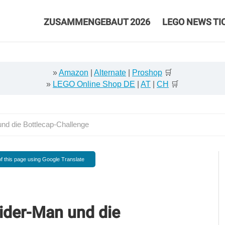
ZUSAMMENGEBAUT 2026
LEGO NEWS TI
»
Amazon
|
Alternate
|
Proshop
🛒
»
LEGO Online Shop DE
|
AT
|
CH
🛒
d die Bottlecap-Challenge
f this page using Google Translate
ider-Man und die