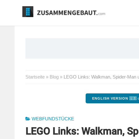
Springe
zum
Inhalt
Startseite
»
Blog
»
LEGO Links: Walkman, Spider-Man un
ENGLISH VERSION 🇬🇧
o
WEBFUNDSTÜCKE
LEGO Links: Walkman, Sp