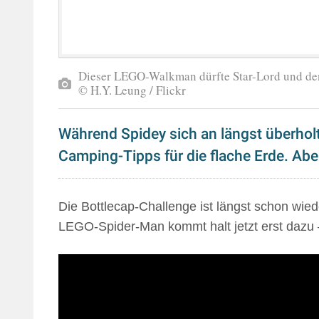
Dieser LEGO-Walkman dürfte Star-Lord und den 
© H.Y. Leung / Flickr
Während Spidey sich an längst überhol
Camping-Tipps für die flache Erde. Ab
Die Bottlecap-Challenge ist längst schon wi
LEGO-Spider-Man kommt halt jetzt erst dazu 