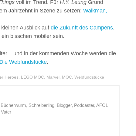
Things
voll im Trend. Für
H.Y. Leung
Grund
sem Jahrzehnt in Szene zu setzen:
Walkman,
n kleinen Ausblick auf
die Zukunft des Campens
.
 ein bisschen mobiler sein.
iter – und in der kommenden Woche werden die
Die Webfundstücke
.
er Heroes
,
LEGO MOC
,
Marvel
,
MOC
,
Webfundstücke
er Bücherwurm, Schreiberling, Blogger, Podcaster, AFOL
 Vater