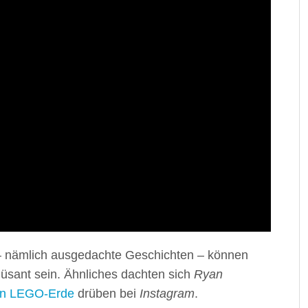
 – nämlich ausgedachte Geschichten – können
sant sein. Ähnliches dachten sich
Ryan
en LEGO-Erde
drüben bei
Instagram
.