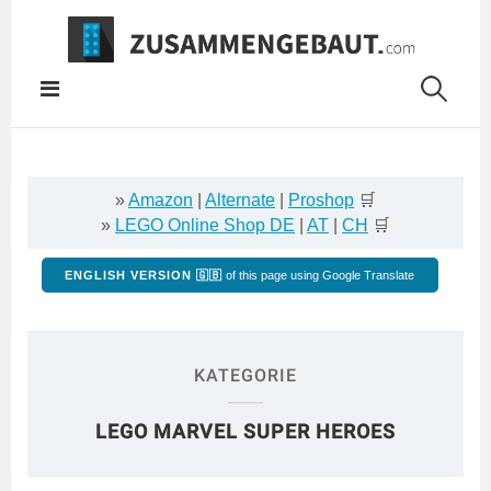
Springe
zum
Inhalt
»
Amazon
|
Alternate
|
Proshop
🛒
»
LEGO Online Shop DE
|
AT
|
CH
🛒
ENGLISH VERSION 🇬🇧
of this page using Google Translate
KATEGORIE
LEGO MARVEL SUPER HEROES