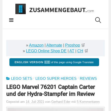
Springe
zum
Inhalt
»
Amazon
|
Alternate
|
Proshop
🛒
»
LEGO Online Shop DE
|
AT
|
CH
🛒
ENGLISH VERSION 🇬🇧
of this page using Google Translate
/
/
LEGO SETS
LEGO SUPER HEROES
REVIEWS
LEGO Marvel 76201 Captain Carter
und der Hydra-Stampfer im Review
Gepostet
am
14. Juli 2021
von
Gerhard Eder
mit
5 Kommentaren