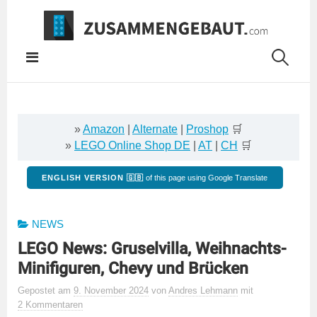
Springe
zum
Inhalt
»
Amazon
|
Alternate
|
Proshop
🛒
»
LEGO Online Shop DE
|
AT
|
CH
🛒
ENGLISH VERSION 🇬🇧
of this page using Google Translate
NEWS
LEGO News: Gruselvilla, Weihnachts-
Minifiguren, Chevy und Brücken
Gepostet
am
9. November 2024
von
Andres Lehmann
mit
2 Kommentaren