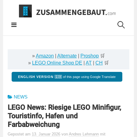
Springe
zum
Inhalt
»
Amazon
|
Alternate
|
Proshop
🛒
»
LEGO Online Shop DE
|
AT
|
CH
🛒
ENGLISH VERSION 🇬🇧
of this page using Google Translate
NEWS
LEGO News: Riesige LEGO Minifigur,
Touristinfo, Hafen und
Farbabweichung
Gepostet
am
13. Januar 2026
von
Andres Lehmann
mit