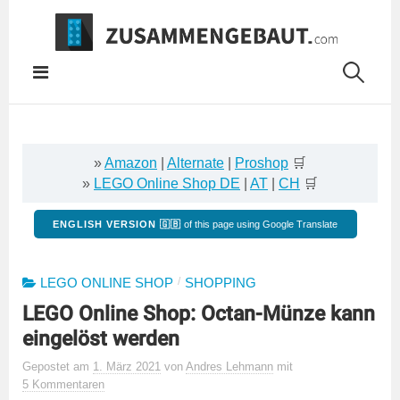
Springe
zum
Inhalt
»
Amazon
|
Alternate
|
Proshop
🛒
»
LEGO Online Shop DE
|
AT
|
CH
🛒
ENGLISH VERSION 🇬🇧
of this page using Google Translate
/
LEGO ONLINE SHOP
SHOPPING
LEGO Online Shop: Octan-Münze kann
eingelöst werden
Gepostet
am
1. März 2021
von
Andres Lehmann
mit
5 Kommentaren