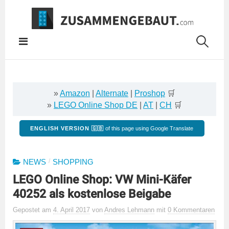
Springe
zum
Inhalt
»
Amazon
|
Alternate
|
Proshop
🛒
»
LEGO Online Shop DE
|
AT
|
CH
🛒
ENGLISH VERSION 🇬🇧
of this page using Google Translate
/
NEWS
SHOPPING
LEGO Online Shop: VW Mini-Käfer
40252 als kostenlose Beigabe
Gepostet
am
4. April 2017
von
Andres Lehmann
mit
0 Kommentaren