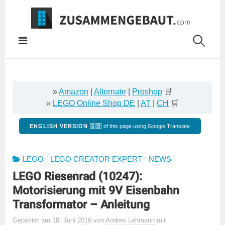
Springe
zum
Inhalt
»
Amazon
|
Alternate
|
Proshop
🛒
»
LEGO Online Shop DE
|
AT
|
CH
🛒
ENGLISH VERSION 🇬🇧
of this page using Google Translate
/
/
LEGO
LEGO CREATOR EXPERT
NEWS
LEGO Riesenrad (10247):
Motorisierung mit 9V Eisenbahn
Transformator – Anleitung
Gepostet
am
18. Juni 2016
von
Andres Lehmann
mit