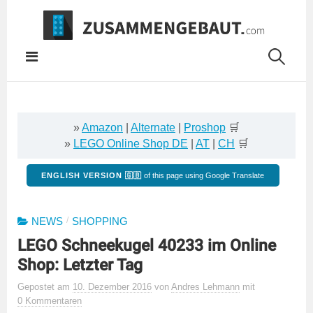
Springe
zum
Inhalt
»
Amazon
|
Alternate
|
Proshop
🛒
»
LEGO Online Shop DE
|
AT
|
CH
🛒
ENGLISH VERSION 🇬🇧
of this page using Google Translate
/
NEWS
SHOPPING
LEGO Schneekugel 40233 im Online
Shop: Letzter Tag
Gepostet
am
10. Dezember 2016
von
Andres Lehmann
mit
0 Kommentaren