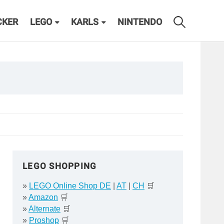
CKER
LEGO
KARLS
NINTENDO
LEGO SHOPPING
»
LEGO Online Shop DE
|
AT
|
CH
🛒
»
Amazon
🛒
»
Alternate
🛒
»
Proshop
🛒