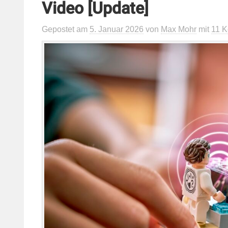
Video [Update]
Gepostet
am
5. Januar 2026
von
Max Mohr
mit
11 