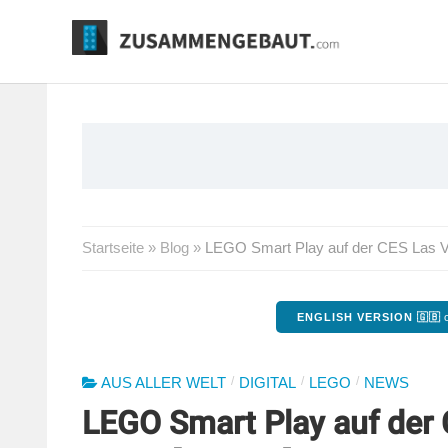
Springe
zum
Inhalt
Startseite
»
Blog
»
LEGO Smart Play auf der CES Las Veg
ENGLISH VERSION 🇬🇧
o
/
/
/
AUS ALLER WELT
DIGITAL
LEGO
NEWS
LEGO Smart Play auf der 