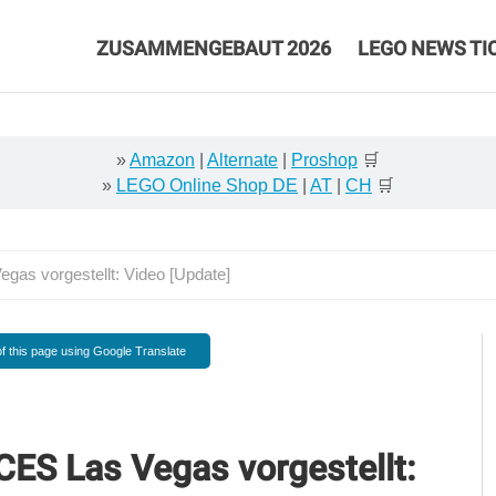
ZUSAMMENGEBAUT 2026
LEGO NEWS TI
»
Amazon
|
Alternate
|
Proshop
🛒
»
LEGO Online Shop DE
|
AT
|
CH
🛒
as vorgestellt: Video [Update]
f this page using Google Translate
CES Las Vegas vorgestellt: