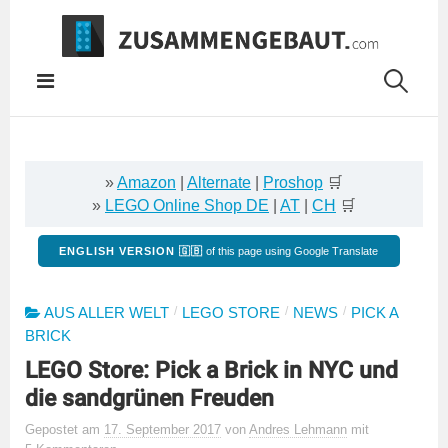
Springe
zum
Inhalt
»
Amazon
|
Alternate
|
Proshop
🛒
»
LEGO Online Shop DE
|
AT
|
CH
🛒
ENGLISH VERSION 🇬🇧
of this page using Google Translate
/
/
/
AUS ALLER WELT
LEGO STORE
NEWS
PICK A
BRICK
LEGO Store: Pick a Brick in NYC und
die sandgrünen Freuden
Gepostet
am
17. September 2017
von
Andres Lehmann
mit