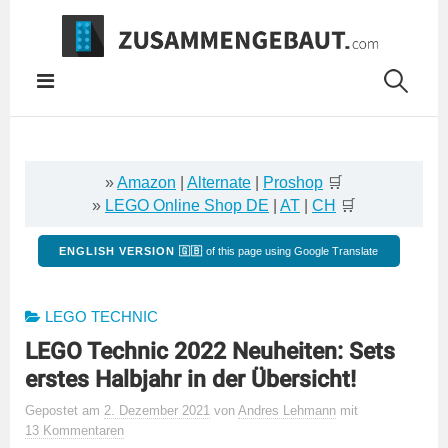
Springe
zum
Inhalt
»
Amazon
|
Alternate
|
Proshop
🛒
»
LEGO Online Shop DE
|
AT
|
CH
🛒
ENGLISH VERSION 🇬🇧
of this page using Google Translate
LEGO TECHNIC
LEGO Technic 2022 Neuheiten: Sets
erstes Halbjahr in der Übersicht!
Gepostet
am
2. Dezember 2021
von
Andres Lehmann
mit
13 Kommentaren