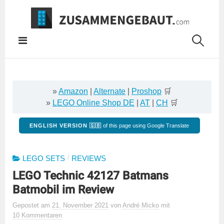
Springe
zum
Inhalt
»
Amazon
|
Alternate
|
Proshop
🛒
»
LEGO Online Shop DE
|
AT
|
CH
🛒
ENGLISH VERSION 🇬🇧
of this page using Google Translate
/
LEGO SETS
REVIEWS
LEGO Technic 42127 Batmans
Batmobil im Review
Gepostet
am
21. November 2021
von
André Micko
mit
10 Kommentaren