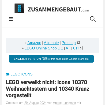
Springe
zum
Inhalt
»
Amazon
|
Alternate
|
Proshop
🛒
»
LEGO Online Shop DE
|
AT
|
CH
🛒
ENGLISH VERSION 🇬🇧
of this page using Google Translate
LEGO ICONS
LEGO verwelkt nicht: Icons 10370
Weihnachtsstern und 10340 Kranz
vorgestellt
Gepostet
am
29. August 2024
von
Andres Lehmann
mit