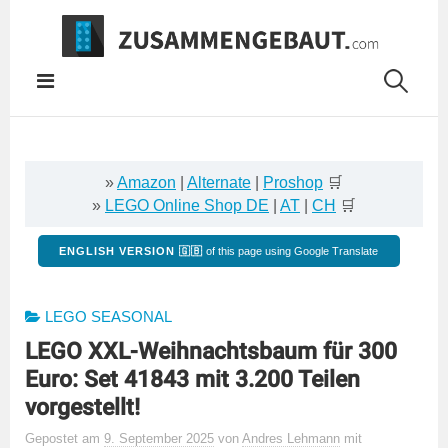
Springe
zum
Inhalt
»
Amazon
|
Alternate
|
Proshop
🛒
»
LEGO Online Shop DE
|
AT
|
CH
🛒
ENGLISH VERSION 🇬🇧
of this page using Google Translate
LEGO SEASONAL
LEGO XXL-Weihnachtsbaum für 300
Euro: Set 41843 mit 3.200 Teilen
vorgestellt!
Gepostet
am
9. September 2025
von
Andres Lehmann
mit