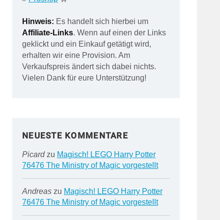
Hinweis:
Es handelt sich hierbei um
Affiliate-Links
. Wenn auf einen der Links
geklickt und ein Einkauf getätigt wird,
erhalten wir eine Provision. Am
Verkaufspreis ändert sich dabei nichts.
Vielen Dank für eure Unterstützung!
NEUESTE KOMMENTARE
Picard
zu
Magisch! LEGO Harry Potter
76476 The Ministry of Magic vorgestellt
Andreas
zu
Magisch! LEGO Harry Potter
76476 The Ministry of Magic vorgestellt