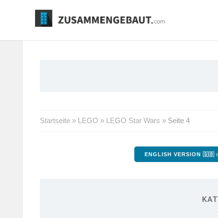
Springe
zum
Inhalt
Startseite
»
LEGO
»
LEGO Star Wars
»
Seite 4
ENGLISH VERSION 🇬🇧
o
KAT