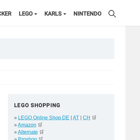
CKER
LEGO
KARLS
NINTENDO
LEGO SHOPPING
»
LEGO Online Shop DE
|
AT
|
CH
🛒
»
Amazon
🛒
»
Alternate
🛒
»
Proshop
🛒