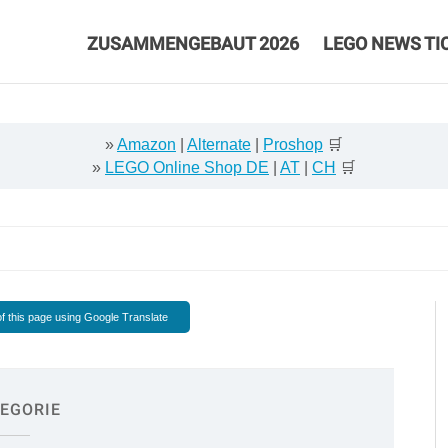
ZUSAMMENGEBAUT 2026
LEGO NEWS TI
»
Amazon
|
Alternate
|
Proshop
🛒
»
LEGO Online Shop DE
|
AT
|
CH
🛒
f this page using Google Translate
EGORIE