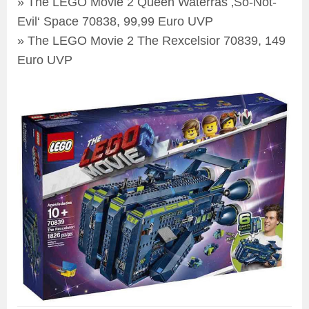
» The LEGO Movie 2 Queen Waterras ‚So-Not-
Evil‘ Space 70838, 99,99 Euro UVP
» The LEGO Movie 2 The Rexcelsior 70839, 149
Euro UVP