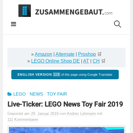
Springe
zum
Inhalt
»
Amazon
|
Alternate
|
Proshop
🛒
»
LEGO Online Shop DE
|
AT
|
CH
🛒
ENGLISH VERSION 🇬🇧
of this page using Google Translate
/
/
LEGO
NEWS
TOY FAIR
Live-Ticker: LEGO News Toy Fair 2019
Gepostet
am
29. Januar 2019
von
Andres Lehmann
mit
111 Kommentaren