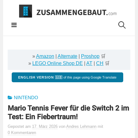
Springe
zum
Inhalt
»
Amazon
|
Alternate
|
Proshop
🛒
»
LEGO Online Shop DE
|
AT
|
CH
🛒
ENGLISH VERSION 🇬🇧
of this page using Google Translate
NINTENDO
Mario Tennis Fever für die Switch 2 im
Test: Ein Fiebertraum!
Gepostet
am
17. März 2026
von
Andres Lehmann
mit
0 Kommentaren