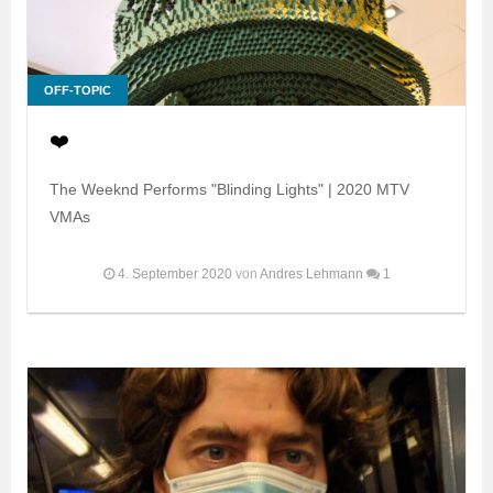
OFF-TOPIC
❤️
The Weeknd Performs "Blinding Lights" | 2020 MTV
VMAs
4. September 2020
von
Andres Lehmann
1