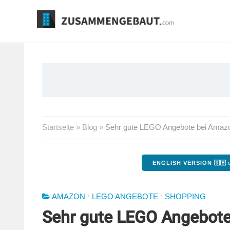
Springe
zum
Inhalt
Startseite
»
Blog
»
Sehr gute LEGO Angebote bei Amazon 
ENGLISH VERSION 🇬🇧
o
/
/
AMAZON
LEGO ANGEBOTE
SHOPPING
Sehr gute LEGO Angebote