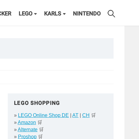
CKER
LEGO
KARLS
NINTENDO
LEGO SHOPPING
»
LEGO Online Shop DE
|
AT
|
CH
🛒
»
Amazon
🛒
»
Alternate
🛒
»
Proshop
🛒