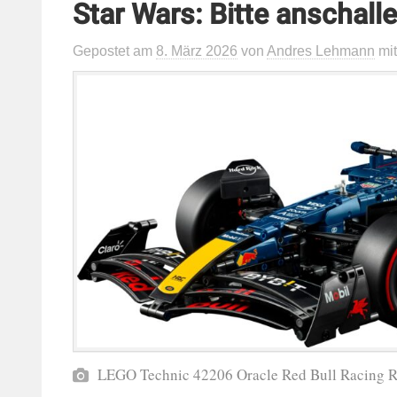
Star Wars: Bitte anschalle
Gepostet
am
8. März 2026
von
Andres Lehmann
mi
LEGO Technic 42206 Oracle Red Bull Racing 