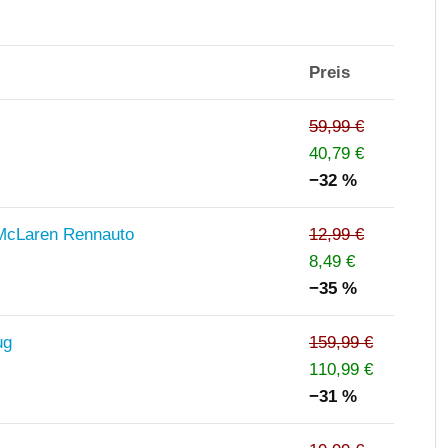
Preis
59,99 €
40,79 €
−32 %
 McLaren Rennauto
12,99 €
8,49 €
−35 %
ug
159,99 €
110,99 €
−31 %