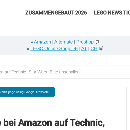
ZUSAMMENGEBAUT 2026
LEGO NEWS TI
»
Amazon
|
Alternate
|
Proshop
🛒
»
LEGO Online Shop DE
|
AT
|
CH
🛒
auf Technic, Star Wars: Bitte anschallen!
f this page using Google Translate
 bei Amazon auf Technic,