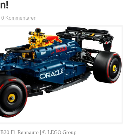
n!
t
0 Kommentaren
RB20 F1 Rennauto | © LEGO Group